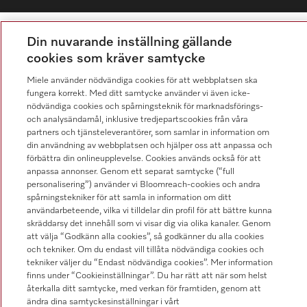
Din nuvarande inställning gällande
Integritetspolicy
cookies som kräver samtycke
Användarvillkor
Miele använder nödvändiga cookies för att webbplatsen ska
fungera korrekt. Med ditt samtycke använder vi även icke-
Miele AB
nödvändiga cookies och spårningsteknik för marknadsförings-
Allmänna villkor
och analysändamål, inklusive tredjepartscookies från våra
partners och tjänsteleverantörer, som samlar in information om
Cookieinställningar
din användning av webbplatsen och hjälper oss att anpassa och
förbättra din onlineupplevelse. Cookies används också för att
anpassa annonser. Genom ett separat samtycke (“full
personalisering”) använder vi Bloomreach-cookies och andra
spårningstekniker för att samla in information om ditt
användarbeteende, vilka vi tilldelar din profil för att bättre kunna
skräddarsy det innehåll som vi visar dig via olika kanaler. Genom
att välja “Godkänn alla cookies”, så godkänner du alla cookies
och tekniker. Om du endast vill tillåta nödvändiga cookies och
tekniker väljer du “Endast nödvändiga cookies”. Mer information
finns under “Cookieinställningar”. Du har rätt att när som helst
återkalla ditt samtycke, med verkan för framtiden, genom att
ändra dina samtyckesinställningar i vårt