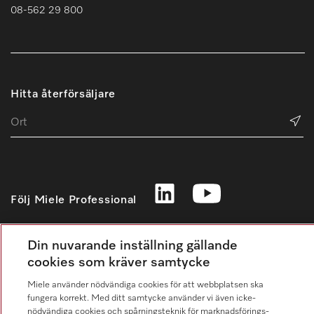
08-562 29 800
Hitta återförsäljare
Följ Miele Professional
Din nuvarande inställning gällande
cookies som kräver samtycke
Integritetspolicy
Miele använder nödvändiga cookies för att webbplatsen ska
Användarvillkor
fungera korrekt. Med ditt samtycke använder vi även icke-
nödvändiga cookies och spårningsteknik för marknadsförings-