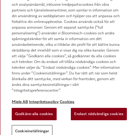
Miele AB
och analysändamål, inklusive tredjepartscookies från våra
partners och tjänsteleverantörer, som samlar in information om
Allmänna villkor
din användning av webbplatsen och hjälper oss att anpassa och
förbättra din onlineupplevelse. Cookies används också för att
Cookieinställningar
anpassa annonser. Genom ett separat samtycke (“full
personalisering”) använder vi Bloomreach-cookies och andra
spårningstekniker för att samla in information om ditt
användarbeteende, vilka vi tilldelar din profil för att bättre kunna
skräddarsy det innehåll som vi visar dig via olika kanaler. Genom
att välja “Godkänn alla cookies”, så godkänner du alla cookies
och tekniker. Om du endast vill tillåta nödvändiga cookies och
tekniker väljer du “Endast nödvändiga cookies”. Mer information
finns under “Cookieinställningar”. Du har rätt att när som helst
återkalla ditt samtycke, med verkan för framtiden, genom att
ändra dina samtyckesinställningar i vårt
“integritetspreferenscenter”.
Miele AB
Integritetspolicy
Cookies
Godkänn alla cookies
Endast nödvändiga cookies
Cookieinställningar