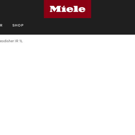
R
SHOP
eodisher IR 1L