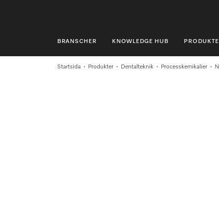
BRANSCHER
KNOWLEDGE HUB
PRODUKTE
BRANSCHER
Startsida
Produkter
Dentalteknik
Processkemikalier
N
KNOWLEDGE HUB
PRODUKTER
SHOP
SERVICE & SUPPORT
PRIVATKUND
Sökning