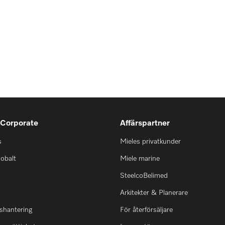
 Corporate
Affärspartner
s
Mieles privatkunder
lobalt
Miele marine
SteelcoBelimed
Arkitekter & Planerare
shantering
För återförsäljare