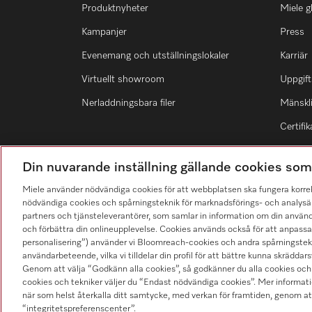
Produktnyheter
Miele g
Kampanjer
Press
Evenemang och utställningslokaler
Karriär
Virtuellt showroom
Uppgift
Nerladdningsbara filer
Mänskli
Certifik
Din nuvarande inställning gällande cookies so
Miele använder nödvändiga cookies för att webbplatsen ska fungera korre
nödvändiga cookies och spårningsteknik för marknadsförings- och analysän
Hitta återförsäljare
partners och tjänsteleverantörer, som samlar in information om din använ
och förbättra din onlineupplevelse. Cookies används också för att anpass
personalisering”) använder vi Bloomreach-cookies och andra spårningstekni
användarbeteende, vilka vi tilldelar din profil för att bättre kunna skräddarsy
Genom att välja “Godkänn alla cookies”, så godkänner du alla cookies och 
cookies och tekniker väljer du “Endast nödvändiga cookies”. Mer informatio
när som helst återkalla ditt samtycke, med verkan för framtiden, genom at
“integritetspreferenscenter”.