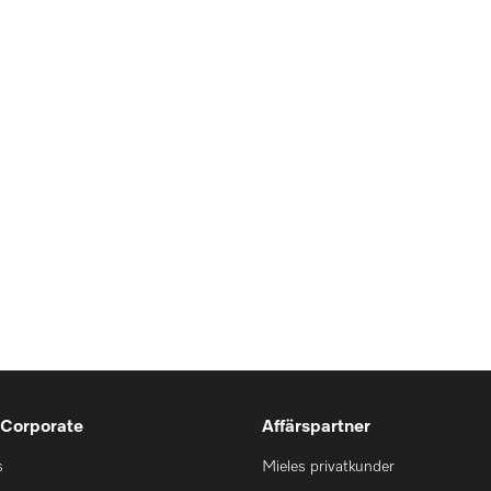
 Corporate
Affärspartner
s
Mieles privatkunder