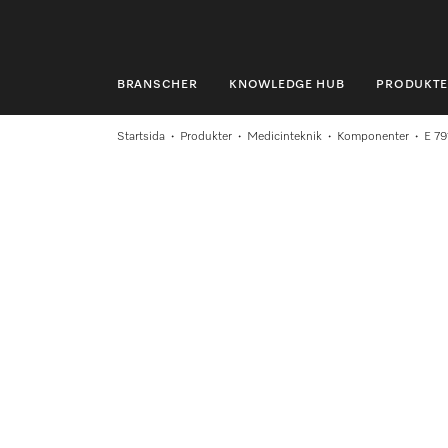
BRANSCHER
KNOWLEDGE HUB
PRODUKTE
BRANSCHER
Startsida
Produkter
Medicinteknik
Komponenter
E 79
KNOWLEDGE HUB
PRODUKTER
SHOP
SERVICE & SUPPORT
PRIVATKUND
Sökning