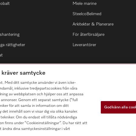
lobalt
Miele marine
SteelcoBelimed
Arkitekter & Planerare
shantering
För återförsäljare
ga rättigheter
Leverantörer
at
m kräver samtycke
kt. Med ditt samtycke använder vi även icke-
damål, inklusive tredjepartscookies från våra
dning av webbplatsen och hjälper oss att anpassa
a annonser. Genom ett separat samtycke (“full
ker för att samla in information om ditt
Godkänn alla coo
 det innehåll som vi visar dig via olika kanaler.
tekniker. Om du endast vill tillåta nödvändiga
n finns under “Cookieinställningar”. Du har rätt att
t ändra dina samtyckesinställningar i vårt