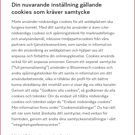
Distribution & Service
Din nuvarande inställning gällande
08-562 29 800
cookies som kräver samtycke
Miele använder nödvändiga cookies för att webbplatsen ska
fungera korrekt. Med ditt samtycke använder vi även icke-
nödvändiga cookies och spårningsteknik för marknadsförings-
och analysändamål, inklusive tredjepartscookies från våra
Hitta återförsäljare
partners och tjänsteleverantörer, som samlar in information
om din användning av webbplatsen och hjälper oss att
anpassa och förbättra din onlineupplevelse. Cookies används
också för att anpassa annonser. Genom ett separat samtycke
(“full personalisering”) använder vi Bloomreach-cookies och
andra spårningstekniker för att samla in information om ditt
användarbeteende, vilka vi tilldelar din profil för att bättre
kunna skräddarsy det innehåll som vi visar dig via olika kanaler.
Följ Miele Professional
Genom att välja “Godkänn alla cookies”, så godkänner du alla
cookies och tekniker. Om du endast vill tillåta nödvändiga
cookies och tekniker väljer du “Endast nödvändiga cookies”.
Mer information finns under “Cookieinställningar”. Du har rätt
att när som helst återkalla ditt samtycke, med verkan för
framtiden, genom att ändra dina samtyckesinställningar i vårt
Integritetspolicy
“integritetspreferenscenter”.
Användarvillkor