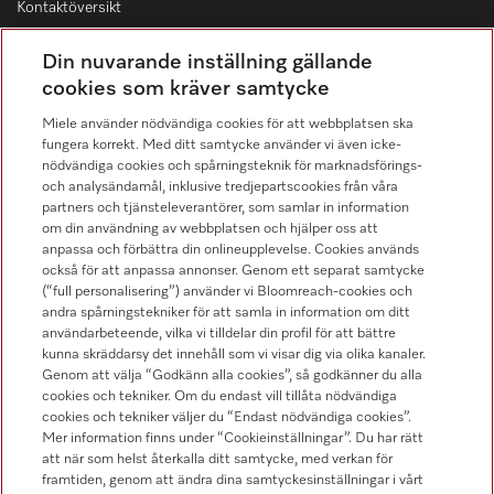
Kontaktöversikt
Distribution & Service
Din nuvarande inställning gällande
08-562 29 800
cookies som kräver samtycke
Miele använder nödvändiga cookies för att webbplatsen ska
fungera korrekt. Med ditt samtycke använder vi även icke-
nödvändiga cookies och spårningsteknik för marknadsförings-
och analysändamål, inklusive tredjepartscookies från våra
Hitta återförsäljare
partners och tjänsteleverantörer, som samlar in information
om din användning av webbplatsen och hjälper oss att
anpassa och förbättra din onlineupplevelse. Cookies används
också för att anpassa annonser. Genom ett separat samtycke
(“full personalisering”) använder vi Bloomreach-cookies och
andra spårningstekniker för att samla in information om ditt
användarbeteende, vilka vi tilldelar din profil för att bättre
kunna skräddarsy det innehåll som vi visar dig via olika kanaler.
Följ Miele Professional
Genom att välja “Godkänn alla cookies”, så godkänner du alla
cookies och tekniker. Om du endast vill tillåta nödvändiga
cookies och tekniker väljer du “Endast nödvändiga cookies”.
Mer information finns under “Cookieinställningar”. Du har rätt
att när som helst återkalla ditt samtycke, med verkan för
framtiden, genom att ändra dina samtyckesinställningar i vårt
Integritetspolicy