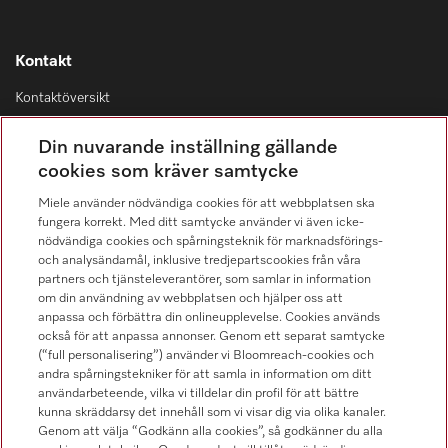
Kontakt
Kontaktöversikt
Distribution & Service
Din nuvarande inställning gällande
08-562 29 800
cookies som kräver samtycke
Miele använder nödvändiga cookies för att webbplatsen ska
fungera korrekt. Med ditt samtycke använder vi även icke-
nödvändiga cookies och spårningsteknik för marknadsförings-
och analysändamål, inklusive tredjepartscookies från våra
Hitta återförsäljare
partners och tjänsteleverantörer, som samlar in information
om din användning av webbplatsen och hjälper oss att
anpassa och förbättra din onlineupplevelse. Cookies används
också för att anpassa annonser. Genom ett separat samtycke
(“full personalisering”) använder vi Bloomreach-cookies och
andra spårningstekniker för att samla in information om ditt
användarbeteende, vilka vi tilldelar din profil för att bättre
kunna skräddarsy det innehåll som vi visar dig via olika kanaler.
Följ Miele Professional
Genom att välja “Godkänn alla cookies”, så godkänner du alla