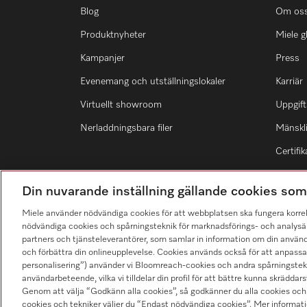
Blog
Om os
Produktnyheter
Miele g
Kampanjer
Press
Evenemang och utställningslokaler
Karriär
Virtuellt showroom
Uppgift
Nerladdningsbara filer
Mänskli
Certifik
Din nuvarande inställning gällande cookies so
Miele använder nödvändiga cookies för att webbplatsen ska fungera korre
nödvändiga cookies och spårningsteknik för marknadsförings- och analysän
Hitta återförsäljare
partners och tjänsteleverantörer, som samlar in information om din använ
och förbättra din onlineupplevelse. Cookies används också för att anpass
personalisering”) använder vi Bloomreach-cookies och andra spårningstekni
användarbeteende, vilka vi tilldelar din profil för att bättre kunna skräddarsy
Genom att välja “Godkänn alla cookies”, så godkänner du alla cookies och 
cookies och tekniker väljer du “Endast nödvändiga cookies”. Mer informatio