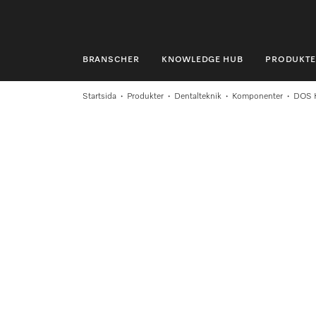
BRANSCHER
KNOWLEDGE HUB
PRODUKTE
BRANSCHER
Startsida
Produkter
Dentalteknik
Komponenter
DOS K
KNOWLEDGE HUB
PRODUKTER
SHOP
SERVICE & SUPPORT
PRIVATKUND
Sökning