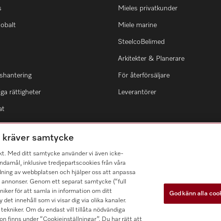
s
Mieles privatkunder
lobalt
Miele marine
SteelcoBelimed
Arkitekter & Planerare
shantering
För återförsäljare
ga rättigheter
Leverantörer
at
m kräver samtycke
kt. Med ditt samtycke använder vi även icke-
damål, inklusive tredjepartscookies från våra
dning av webbplatsen och hjälper oss att anpassa
a annonser. Genom ett separat samtycke (“full
ker för att samla in information om ditt
Godkänn alla coo
 det innehåll som vi visar dig via olika kanaler.
tekniker. Om du endast vill tillåta nödvändiga
n finns under “Cookieinställningar”. Du har rätt att