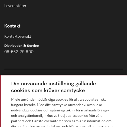
Leverantörer
Kontakt
Kontaktöversikt
Distribution & Service
08-562 29 800
Din nuvarande inställning gällande
Hitta återförsäljare
cookies som kräver samtycke
Miele använder nödvändiga cookies för att webbplatsen ska
fungera korrekt. Med ditt samtycke använder vi även icke-
nödvändiga cookies och spårningsteknik för marknadsförings-
och analysändamål, inklusive tredjepartscookies från våra
partners och tjänsteleverantörer, som samlar in information om
din användning av webbplatsen och hjälper oss att anpassa och