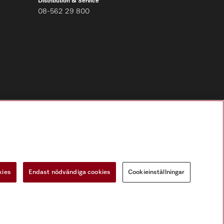
Distribution & Service
08-562 29 800
Följ Miele Professional
kies
Endast nödvändiga cookies
Cookieinställningar