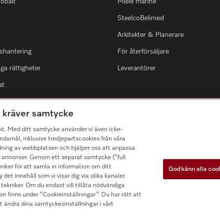
lobalt
Miele marine
SteelcoBelimed
Arkitekter & Planerare
shantering
För återförsäljare
ga rättigheter
Leverantörer
at
m kräver samtycke
kt. Med ditt samtycke använder vi även icke-
damål, inklusive tredjepartscookies från våra
dning av webbplatsen och hjälper oss att anpassa
a annonser. Genom ett separat samtycke (“full
ker för att samla in information om ditt
Godkänn alla coo
 det innehåll som vi visar dig via olika kanaler.
tekniker. Om du endast vill tillåta nödvändiga
n finns under “Cookieinställningar”. Du har rätt att
t ändra dina samtyckesinställningar i vårt