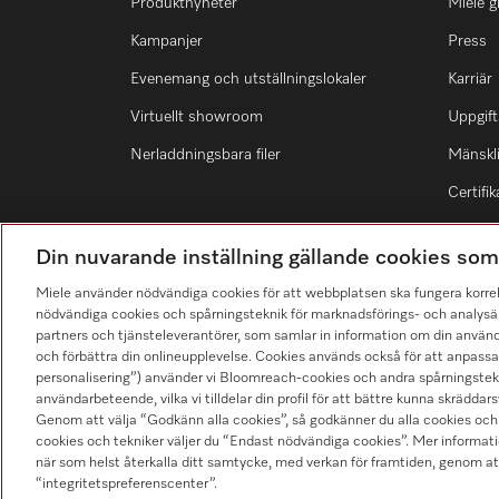
Produktnyheter
Miele g
Kampanjer
Press
Evenemang och utställningslokaler
Karriär
Virtuellt showroom
Uppgift
Nerladdningsbara filer
Mänskli
Certifik
Din nuvarande inställning gällande cookies so
Miele använder nödvändiga cookies för att webbplatsen ska fungera korre
nödvändiga cookies och spårningsteknik för marknadsförings- och analysän
Hitta återförsäljare
partners och tjänsteleverantörer, som samlar in information om din använ
och förbättra din onlineupplevelse. Cookies används också för att anpass
personalisering”) använder vi Bloomreach-cookies och andra spårningstekni
användarbeteende, vilka vi tilldelar din profil för att bättre kunna skräddarsy
Genom att välja “Godkänn alla cookies”, så godkänner du alla cookies och 
cookies och tekniker väljer du “Endast nödvändiga cookies”. Mer informatio
när som helst återkalla ditt samtycke, med verkan för framtiden, genom at
“integritetspreferenscenter”.