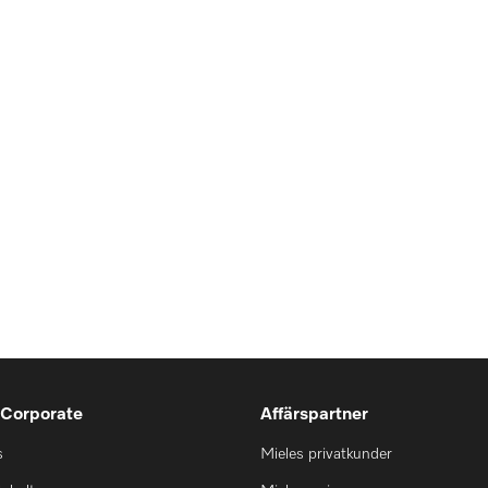
 Corporate
Affärspartner
s
Mieles privatkunder