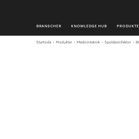
BRANSCHER
KNOWLEDGE HUB
PRODUKTE
BRANSCHER
Startsida
Produkter
Medicinteknik
Spoldesinfektor
B
KNOWLEDGE HUB
PRODUKTER
SHOP
SERVICE & SUPPORT
PRIVATKUND
Sökning