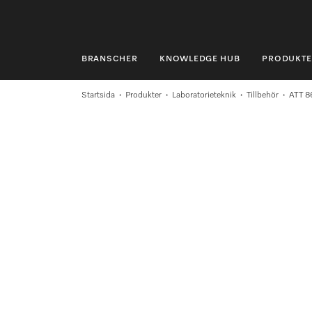
BRANSCHER
KNOWLEDGE HUB
PRODUKTE
BRANSCHER
Startsida
Produkter
Laboratorieteknik
Tillbehör
ATT 8
KNOWLEDGE HUB
PRODUKTER
SHOP
SERVICE & SUPPORT
PRIVATKUND
Sökning