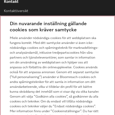
Kontakt
Kontaktöversikt
Distribution & Service
Din nuvarande inställning gällande
08-562 29 800
cookies som kräver samtycke
Miele använder nödvändiga cookies för att webbplatsen ska
fungera korrekt. Med ditt samtycke använder vi även icke-
nödvändiga cookies och spårningsteknik för marknadsförings-
och analysändamål, inklusive tredjepartscookies från våra
Hitta återförsäljare
partners och tjänsteleverantörer, som samlar in information
om din användning av webbplatsen och hjälper oss att
anpassa och förbättra din onlineupplevelse. Cookies används
också för att anpassa annonser. Genom ett separat samtycke
(“full personalisering”) använder vi Bloomreach-cookies och
andra spårningstekniker för att samla in information om ditt
användarbeteende, vilka vi tilldelar din profil för att bättre
kunna skräddarsy det innehåll som vi visar dig via olika kanaler.
Följ Miele Professional
Genom att välja “Godkänn alla cookies”, så godkänner du alla
cookies och tekniker. Om du endast vill tillåta nödvändiga
cookies och tekniker väljer du “Endast nödvändiga cookies”.
Mer information finns under “Cookieinställningar”. Du har rätt