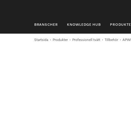
BRANSCHER
KNOWLEDGE HUB
PRODUKTE
BRANSCHER
Startsida
Produkter
Professionell tvätt
Tillbehör
APW
KNOWLEDGE HUB
PRODUKTER
SHOP
SERVICE & SUPPORT
PRIVATKUND
Sökning