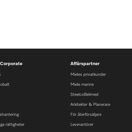
 Corporate
Affärspartner
s
Mieles privatkunder
lobalt
Miele marine
SteelcoBelimed
Arkitekter & Planerare
shantering
För återförsäljare
ga rättigheter
Leverantörer