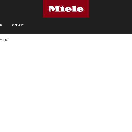
R
SHOP
M 076