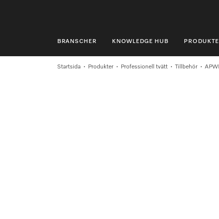
BRANSCHER
KNOWLEDGE HUB
PRODUKTE
BRANSCHER
Startsida
Produkter
Professionell tvätt
Tillbehör
APW
KNOWLEDGE HUB
PRODUKTER
SHOP
SERVICE & SUPPORT
PRIVATKUND
Sökning