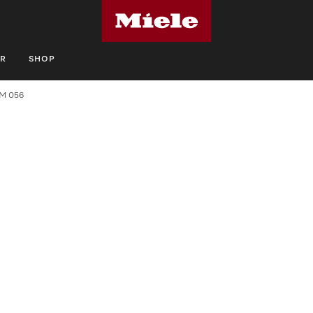
R
SHOP
M 056