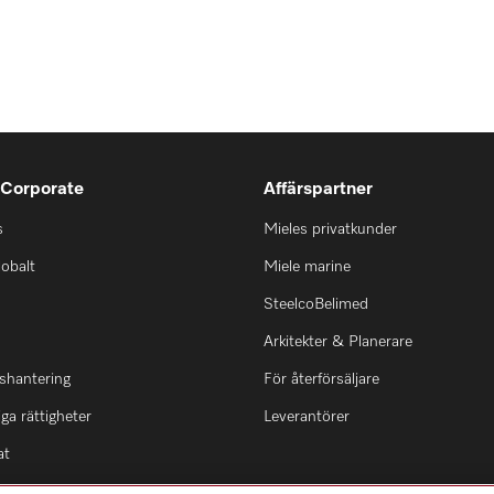
 Corporate
Affärspartner
s
Mieles privatkunder
lobalt
Miele marine
SteelcoBelimed
Arkitekter & Planerare
shantering
För återförsäljare
ga rättigheter
Leverantörer
at