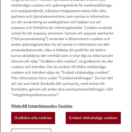
nödvändiga cookies och spårningsteknik för marknadsförings-
och analysändamål, inklusive tredjepartscookies från våra
Hitta återförsäljare
partners och tjänsteleverantörer, som samlar in information
om din användning av webbplatsen och hjälper oss att
anpassa och förbättra din onlineupplevelse. Cookies används
också för att anpassa annonser. Genom ett separat samtycke
(“full personalisering”) använder vi Bloomreach-cookies och
andra spårningstekniker för att samla in information om ditt
användarbeteende, vilka vi tilldelar din profil för att bättre
kunna skräddarsy det innehåll som vi visar dig via olika kanaler.
Följ Miele Professional
Genom att välja “Godkänn alla cookies”, så godkänner du alla
cookies och tekniker. Om du endast vill tillåta nödvändiga
cookies och tekniker väljer du “Endast nödvändiga cookies”.
Mer information finns under “Cookieinställningar”. Du har rätt
att när som helst återkalla ditt samtycke, med verkan för
framtiden, genom att ändra dina samtyckesinställningar i vårt
Integritetspolicy
“integritetspreferenscenter”.
Användarvillkor
Miele AB
Integritetspolicy
Cookies
Miele AB
Godkänn alla cookies
Endast nödvändiga cookies
Allmänna villkor
Cookieinställningar