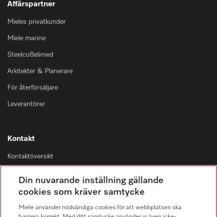
Affärspartner
Mieles privatkunder
Miele marine
SteelcoBelimed
Arkitekter & Planerare
För återförsäljare
Leverantörer
Kontakt
Kontaktöversikt
Distribution & Service
Din nuvarande inställning gällande
08-562 29 800
cookies som kräver samtycke
Miele använder nödvändiga cookies för att webbplatsen ska
fungera korrekt. Med ditt samtycke använder vi även icke-