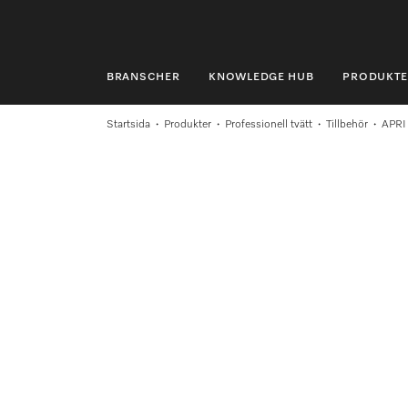
BRANSCHER
KNOWLEDGE HUB
PRODUKTE
BRANSCHER
Startsida
Produkter
Professionell tvätt
Tillbehör
APRI
KNOWLEDGE HUB
PRODUKTER
SHOP
SERVICE & SUPPORT
PRIVATKUND
Sökning