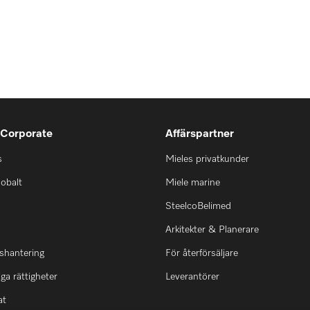
 Corporate
Affärspartner
s
Mieles privatkunder
lobalt
Miele marine
SteelcoBelimed
Arkitekter & Planerare
shantering
För återförsäljare
ga rättigheter
Leverantörer
at