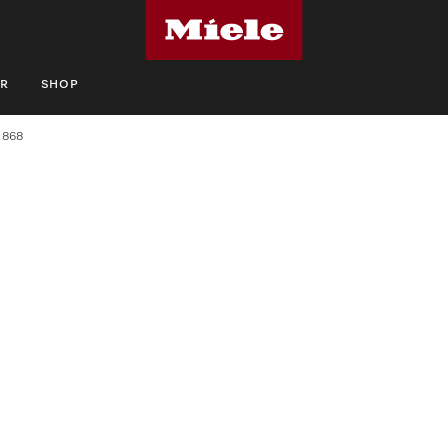
R
SHOP
 868