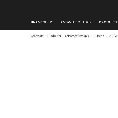
BRANSCHER
KNOWLEDGE HUB
PRODUKTE
BRANSCHER
Startsida
Produkter
Laboratorieteknik
Tillbehör
APLW
KNOWLEDGE HUB
PRODUKTER
SHOP
SERVICE & SUPPORT
PRIVATKUND
Sökning