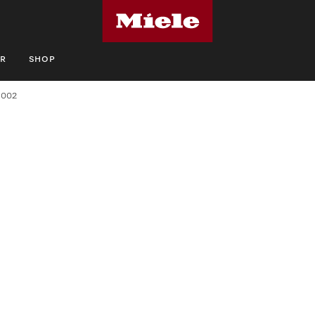
R
SHOP
 002