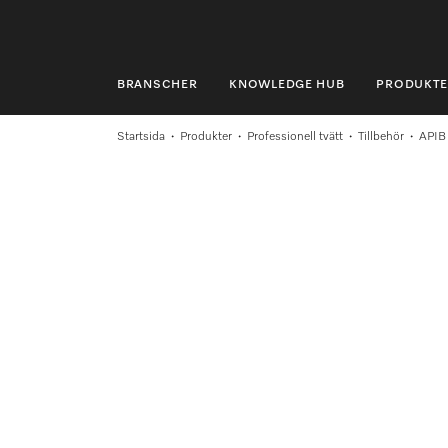
BRANSCHER
KNOWLEDGE HUB
PRODUKTE
BRANSCHER
Startsida
Produkter
Professionell tvätt
Tillbehör
APIB
KNOWLEDGE HUB
PRODUKTER
SHOP
SERVICE & SUPPORT
PRIVATKUND
Sökning