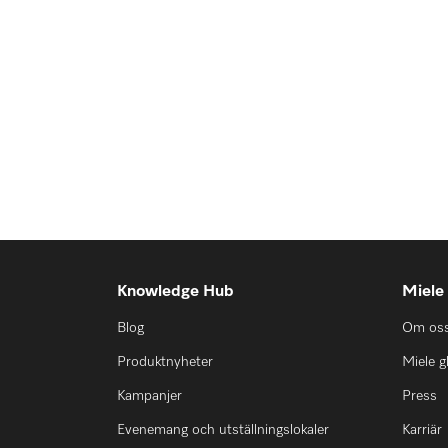
Knowledge Hub
Miele
Blog
Om os
Produktnyheter
Miele g
Kampanjer
Press
Evenemang och utställningslokaler
Karriär