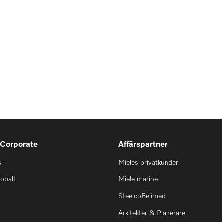
 Corporate
Affärspartner
s
Mieles privatkunder
lobalt
Miele marine
SteelcoBelimed
Arkitekter & Planerare