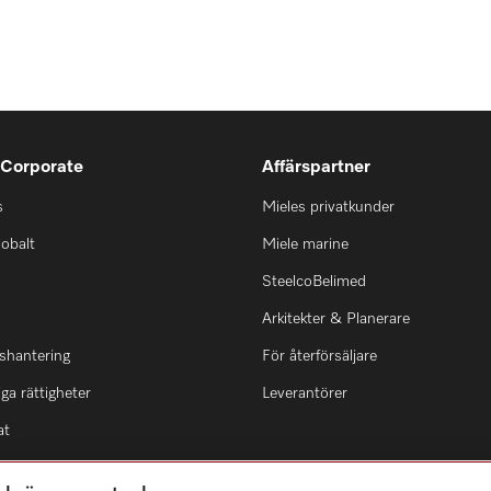
 Corporate
Affärspartner
s
Mieles privatkunder
lobalt
Miele marine
SteelcoBelimed
Arkitekter & Planerare
shantering
För återförsäljare
ga rättigheter
Leverantörer
at