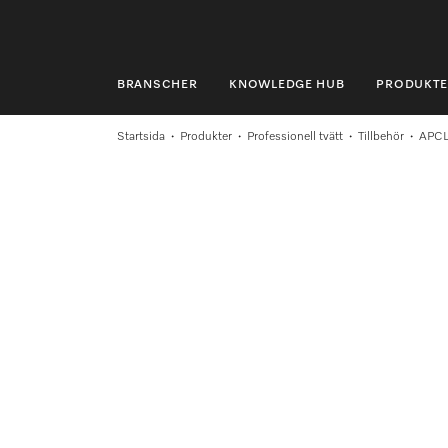
BRANSCHER
KNOWLEDGE HUB
PRODUKTE
BRANSCHER
Startsida
Produkter
Professionell tvätt
Tillbehör
APCL
KNOWLEDGE HUB
PRODUKTER
SHOP
SERVICE & SUPPORT
PRIVATKUND
Sökning