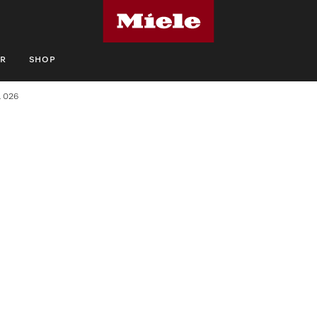
R
SHOP
 026