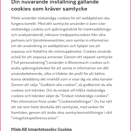
Din nuvarande inställning gällande
08-562 29 800
cookies som kräver samtycke
Miele använder nödvändiga cookies för att webbplatsen ska
fungera korrekt. Med ditt samtycke använder vi även icke-
nödvändiga cookies och spårningsteknik för marknadsförings-
och analysändamål, inklusive tredjepartscookies från våra
Hitta återförsäljare
partners och tjänsteleverantörer, som samlar in information
om din användning av webbplatsen och hjälper oss att
anpassa och förbättra din onlineupplevelse. Cookies används
också för att anpassa annonser. Genom ett separat samtycke
(“full personalisering”) använder vi Bloomreach-cookies och
andra spårningstekniker för att samla in information om ditt
användarbeteende, vilka vi tilldelar din profil för att bättre
kunna skräddarsy det innehåll som vi visar dig via olika kanaler.
Följ Miele Professional
Genom att välja “Godkänn alla cookies”, så godkänner du alla
cookies och tekniker. Om du endast vill tillåta nödvändiga
cookies och tekniker väljer du “Endast nödvändiga cookies”.
Mer information finns under “Cookieinställningar”. Du har rätt
att när som helst återkalla ditt samtycke, med verkan för
framtiden, genom att ändra dina samtyckesinställningar i vårt
Integritetspolicy
“integritetspreferenscenter”.
Användarvillkor
Miele AB
Integritetspolicy
Cookies