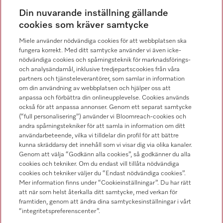
Distribution & Service
Din nuvarande inställning gällande
08-562 29 800
cookies som kräver samtycke
Miele använder nödvändiga cookies för att webbplatsen ska
fungera korrekt. Med ditt samtycke använder vi även icke-
nödvändiga cookies och spårningsteknik för marknadsförings-
och analysändamål, inklusive tredjepartscookies från våra
Hitta återförsäljare
partners och tjänsteleverantörer, som samlar in information
om din användning av webbplatsen och hjälper oss att
anpassa och förbättra din onlineupplevelse. Cookies används
också för att anpassa annonser. Genom ett separat samtycke
(“full personalisering”) använder vi Bloomreach-cookies och
andra spårningstekniker för att samla in information om ditt
användarbeteende, vilka vi tilldelar din profil för att bättre
kunna skräddarsy det innehåll som vi visar dig via olika kanaler.
Följ Miele Professional
Genom att välja “Godkänn alla cookies”, så godkänner du alla
cookies och tekniker. Om du endast vill tillåta nödvändiga
cookies och tekniker väljer du “Endast nödvändiga cookies”.
Mer information finns under “Cookieinställningar”. Du har rätt
att när som helst återkalla ditt samtycke, med verkan för
framtiden, genom att ändra dina samtyckesinställningar i vårt
Integritetspolicy
“integritetspreferenscenter”.
Användarvillkor