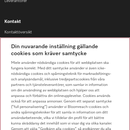
Leverantörer
Kontakt
Kontaktöversikt
Distribution & Service
Din nuvarande inställning gällande
08-562 29 800
cookies som kräver samtycke
Miele använder nödvändiga cookies för att webbplatsen ska
fungera korrekt. Med ditt samtycke använder vi även icke-
nödvändiga cookies och spårningsteknik för marknadsförings-
och analysändamål, inklusive tredjepartscookies från våra
Hitta återförsäljare
partners och tjänsteleverantörer, som samlar in information
om din användning av webbplatsen och hjälper oss att
anpassa och förbättra din onlineupplevelse. Cookies används
också för att anpassa annonser. Genom ett separat samtycke
(“full personalisering”) använder vi Bloomreach-cookies och
andra spårningstekniker för att samla in information om ditt
användarbeteende, vilka vi tilldelar din profil för att bättre
kunna skräddarsy det innehåll som vi visar dig via olika kanaler.
Följ Miele Professional
Genom att välja “Godkänn alla cookies”, så godkänner du alla