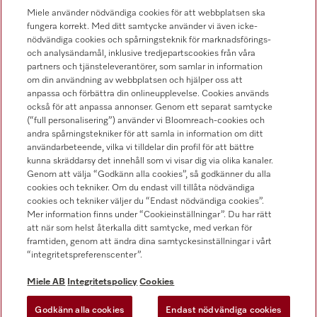
Miele använder nödvändiga cookies för att webbplatsen ska
fungera korrekt. Med ditt samtycke använder vi även icke-
nödvändiga cookies och spårningsteknik för marknadsförings-
och analysändamål, inklusive tredjepartscookies från våra
Hitta återförsäljare
partners och tjänsteleverantörer, som samlar in information
om din användning av webbplatsen och hjälper oss att
anpassa och förbättra din onlineupplevelse. Cookies används
också för att anpassa annonser. Genom ett separat samtycke
(“full personalisering”) använder vi Bloomreach-cookies och
andra spårningstekniker för att samla in information om ditt
användarbeteende, vilka vi tilldelar din profil för att bättre
kunna skräddarsy det innehåll som vi visar dig via olika kanaler.
Följ Miele Professional
Genom att välja “Godkänn alla cookies”, så godkänner du alla
cookies och tekniker. Om du endast vill tillåta nödvändiga
cookies och tekniker väljer du “Endast nödvändiga cookies”.
Mer information finns under “Cookieinställningar”. Du har rätt
att när som helst återkalla ditt samtycke, med verkan för
framtiden, genom att ändra dina samtyckesinställningar i vårt
Integritetspolicy
“integritetspreferenscenter”.
Användarvillkor
Miele AB
Integritetspolicy
Cookies
Miele AB
Godkänn alla cookies
Endast nödvändiga cookies
Allmänna villkor