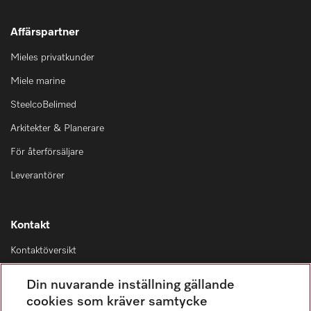
Affärspartner
Mieles privatkunder
Miele marine
SteelcoBelimed
Arkitekter & Planerare
För återförsäljare
Leverantörer
Kontakt
Kontaktöversikt
Distribution & Service
Din nuvarande inställning gällande
08-562 29 800
cookies som kräver samtycke