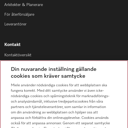
Arkitekter & Planerare
För återförsäljare
Leverantörer
Kontakt
Kontaktöversikt
Distribution & Service
Din nuvarande inställning gällande
08-562 29 800
cookies som kräver samtycke
Miele använder nödvändiga cookies för att webbplatsen ska
fungera korrekt. Med ditt samtycke använder vi även icke-
nödvändiga cookies och spårningsteknik för marknadsförings-
och analysändamål, inklusive tredjepartscookies från våra
Hitta återförsäljare
partners och tjänsteleverantörer, som samlar in information
om din användning av webbplatsen och hjälper oss att
anpassa och förbättra din onlineupplevelse. Cookies används
också för att anpassa annonser. Genom ett separat samtycke