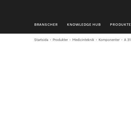
BRANSCHER
KNOWLEDGE HUB
PRODUKTE
BRANSCHER
Startsida
Produkter
Medicinteknik
Komponenter
A 3
KNOWLEDGE HUB
PRODUKTER
SHOP
SERVICE & SUPPORT
PRIVATKUND
Sökning