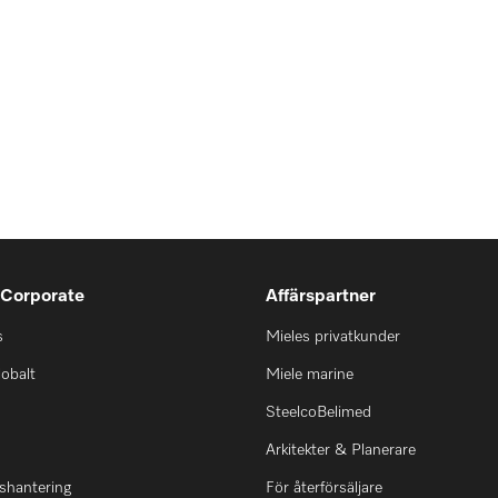
 Corporate
Affärspartner
s
Mieles privatkunder
lobalt
Miele marine
SteelcoBelimed
Arkitekter & Planerare
shantering
För återförsäljare