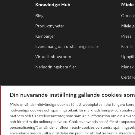
Knowledge Hub
Miele
Minneslista
Blog
Om os
Miele MOVE
Produktnyheter
Miele g
Kampanjer
Press
Evenemang och utställningslokaler
Karriär
Virtuellt showroom
Uppgift
Nerladdningsbara filer
Mänskli
Certifik
Din nuvarande inställning gällande cookies so
Miele använder nödvändiga cookies för att webbplatsen ska fungera korre
nödvändiga cookies och spårningsteknik för marknadsförings- och analysän
Hitta återförsäljare
partners och tjänsteleverantörer, som samlar in information om din använ
och förbättra din onlineupplevelse. Cookies används också för att anpass
personalisering”) använder vi Bloomreach-cookies och andra spårningstekni
användarbeteende, vilka vi tilldelar din profil för att bättre kunna skräddarsy