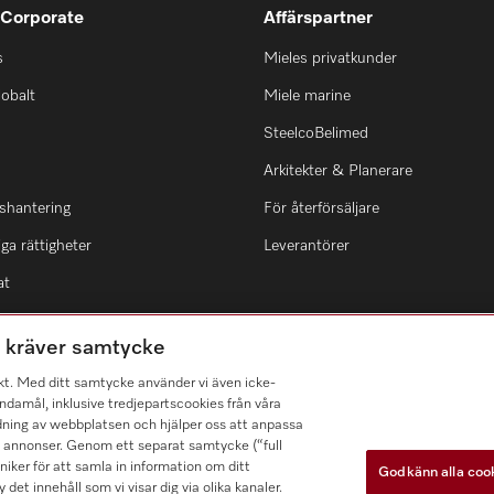
 Corporate
Affärspartner
s
Mieles privatkunder
lobalt
Miele marine
SteelcoBelimed
Arkitekter & Planerare
shantering
För återförsäljare
ga rättigheter
Leverantörer
at
m kräver samtycke
kt. Med ditt samtycke använder vi även icke-
damål, inklusive tredjepartscookies från våra
dning av webbplatsen och hjälper oss att anpassa
a annonser. Genom ett separat samtycke (“full
ker för att samla in information om ditt
Godkänn alla coo
 det innehåll som vi visar dig via olika kanaler.