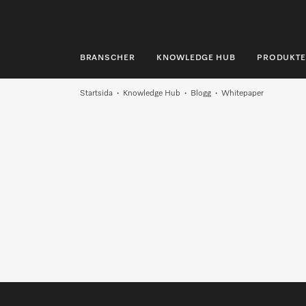
BRANSCHER
KNOWLEDGE HUB
PRODUKTE
BRANSCHER
Startsida
Knowledge Hub
Blogg
Whitepaper
KNOWLEDGE HUB
PRODUKTER
SHOP
SERVICE & SUPPORT
PRIVATKUND
Sökning