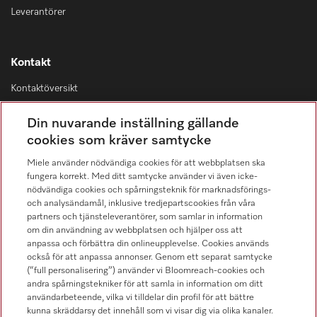
Leverantörer
Kontakt
Kontaktöversikt
Distribution & Service
Din nuvarande inställning gällande
08-562 29 800
cookies som kräver samtycke
Miele använder nödvändiga cookies för att webbplatsen ska
fungera korrekt. Med ditt samtycke använder vi även icke-
nödvändiga cookies och spårningsteknik för marknadsförings-
och analysändamål, inklusive tredjepartscookies från våra
Hitta återförsäljare
partners och tjänsteleverantörer, som samlar in information
om din användning av webbplatsen och hjälper oss att
anpassa och förbättra din onlineupplevelse. Cookies används
också för att anpassa annonser. Genom ett separat samtycke
(“full personalisering”) använder vi Bloomreach-cookies och
andra spårningstekniker för att samla in information om ditt
användarbeteende, vilka vi tilldelar din profil för att bättre
kunna skräddarsy det innehåll som vi visar dig via olika kanaler.