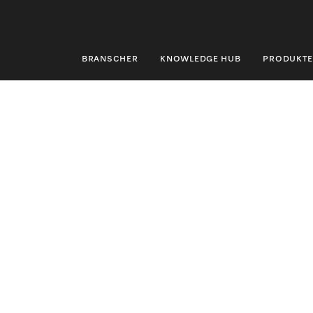
BRANSCHER
KNOWLEDGE HUB
PRODUKTE
BRANSCHER
KNOWLEDGE HUB
PRODUKTER
SHOP
SERVICE & SUPPORT
PRIVATKUND
Sökning