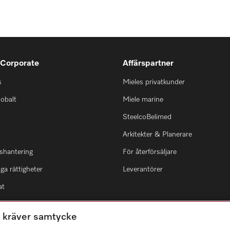
 Corporate
Affärspartner
s
Mieles privatkunder
lobalt
Miele marine
SteelcoBelimed
Arkitekter & Planerare
shantering
För återförsäljare
ga rättigheter
Leverantörer
at
m kräver samtycke