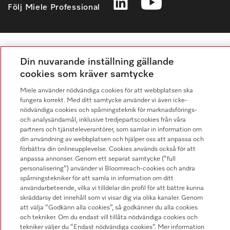
Följ Miele Professional
Din nuvarande inställning gällande
Integritetspolicy
cookies som kräver samtycke
Användarvillkor
Miele använder nödvändiga cookies för att webbplatsen ska
Miele AB
fungera korrekt. Med ditt samtycke använder vi även icke-
nödvändiga cookies och spårningsteknik för marknadsförings-
Allmänna villkor
och analysändamål, inklusive tredjepartscookies från våra
partners och tjänsteleverantörer, som samlar in information om
Cookieinställningar
din användning av webbplatsen och hjälper oss att anpassa och
förbättra din onlineupplevelse. Cookies används också för att
anpassa annonser. Genom ett separat samtycke (“full
personalisering”) använder vi Bloomreach-cookies och andra
spårningstekniker för att samla in information om ditt
användarbeteende, vilka vi tilldelar din profil för att bättre kunna
skräddarsy det innehåll som vi visar dig via olika kanaler. Genom
att välja “Godkänn alla cookies”, så godkänner du alla cookies
och tekniker. Om du endast vill tillåta nödvändiga cookies och
tekniker väljer du “Endast nödvändiga cookies”. Mer information