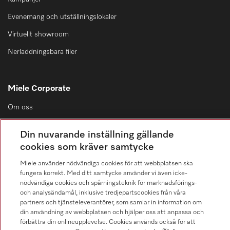
Evenemang och utställningslokaler
Virtuellt showroom
Nerladdningsbara filer
Miele Corporate
Om oss
Miele globalt
Din nuvarande inställning gällande
Press
cookies som kräver samtycke
Karriär
Miele använder nödvändiga cookies för att webbplatsen ska
fungera korrekt. Med ditt samtycke använder vi även icke-
Uppgiftshantering
nödvändiga cookies och spårningsteknik för marknadsförings-
och analysändamål, inklusive tredjepartscookies från våra
Mänskliga rättigheter
partners och tjänsteleverantörer, som samlar in information om
Certifikat
din användning av webbplatsen och hjälper oss att anpassa och
förbättra din onlineupplevelse. Cookies används också för att