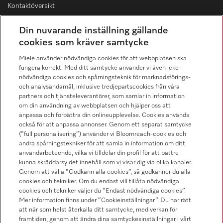
Kontaktöversikt
Distribution & Service
Din nuvarande inställning gällande
08-562 29 800
cookies som kräver samtycke
Miele använder nödvändiga cookies för att webbplatsen ska
fungera korrekt. Med ditt samtycke använder vi även icke-
nödvändiga cookies och spårningsteknik för marknadsförings-
och analysändamål, inklusive tredjepartscookies från våra
Hitta återförsäljare
partners och tjänsteleverantörer, som samlar in information
om din användning av webbplatsen och hjälper oss att
anpassa och förbättra din onlineupplevelse. Cookies används
också för att anpassa annonser. Genom ett separat samtycke
(“full personalisering”) använder vi Bloomreach-cookies och
andra spårningstekniker för att samla in information om ditt
användarbeteende, vilka vi tilldelar din profil för att bättre
kunna skräddarsy det innehåll som vi visar dig via olika kanaler.
Följ Miele Professional
Genom att välja “Godkänn alla cookies”, så godkänner du alla
cookies och tekniker. Om du endast vill tillåta nödvändiga
cookies och tekniker väljer du “Endast nödvändiga cookies”.
Mer information finns under “Cookieinställningar”. Du har rätt
att när som helst återkalla ditt samtycke, med verkan för
framtiden, genom att ändra dina samtyckesinställningar i vårt
Integritetspolicy