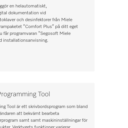
ggör en helautomatiskt,
ital dokumentation vid
oklaver och desinfektorer från Miele
grampaketet “Comfort Plus” på ditt eget
Du får programvaran “Segosoft Miele
 installationsanvisning.
rogramming Tool
g Tool är ett skrivbordsprogram som bland
vändaren att bekvämt bearbeta
rprogram samt samt maskininställningar för
kter. Verktygets funktioner varierar