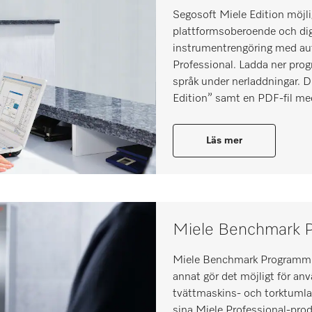
Segosoft Miele Edition möjli
plattformsoberoende och dig
instrumentrengöring med aut
Professional. Ladda ner pro
språk under nerladdningar. 
Edition” samt en PDF-fil med
Läs mer
Miele Benchmark P
Miele Benchmark Programmin
annat gör det möjligt för an
tvättmaskins- och torktumla
sina Miele Professional-produ