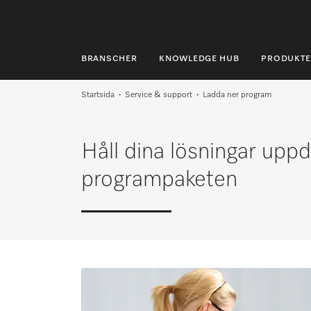
BRANSCHER
KNOWLEDGE HUB
PRODUKTE
BRANSCHER
Startsida
Service & support
Ladda ner program
KNOWLEDGE HUB
Håll dina lösningar up
PRODUKTER
programpaketen
SHOP
SERVICE & SUPPORT
PRIVATKUND
Sökning