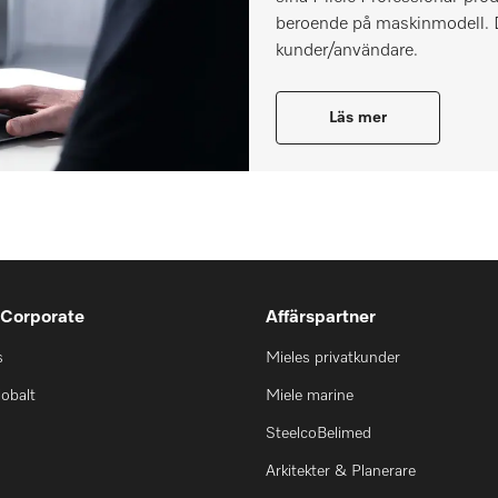
beroende på maskinmodell. Det
kunder/användare.
Läs mer
 Corporate
Affärspartner
s
Mieles privatkunder
lobalt
Miele marine
SteelcoBelimed
Arkitekter & Planerare