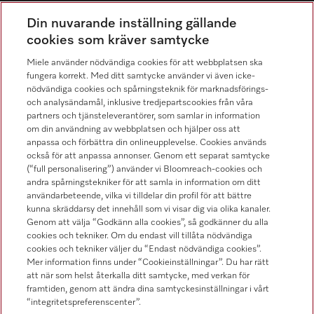
Distribution & Service
Din nuvarande inställning gällande
08-562 29 800
cookies som kräver samtycke
Miele använder nödvändiga cookies för att webbplatsen ska
fungera korrekt. Med ditt samtycke använder vi även icke-
nödvändiga cookies och spårningsteknik för marknadsförings-
och analysändamål, inklusive tredjepartscookies från våra
Hitta återförsäljare
partners och tjänsteleverantörer, som samlar in information
om din användning av webbplatsen och hjälper oss att
anpassa och förbättra din onlineupplevelse. Cookies används
också för att anpassa annonser. Genom ett separat samtycke
(“full personalisering”) använder vi Bloomreach-cookies och
andra spårningstekniker för att samla in information om ditt
användarbeteende, vilka vi tilldelar din profil för att bättre
kunna skräddarsy det innehåll som vi visar dig via olika kanaler.
Följ Miele Professional
Genom att välja “Godkänn alla cookies”, så godkänner du alla
cookies och tekniker. Om du endast vill tillåta nödvändiga
cookies och tekniker väljer du “Endast nödvändiga cookies”.
Mer information finns under “Cookieinställningar”. Du har rätt
att när som helst återkalla ditt samtycke, med verkan för
framtiden, genom att ändra dina samtyckesinställningar i vårt
Integritetspolicy
“integritetspreferenscenter”.
Användarvillkor