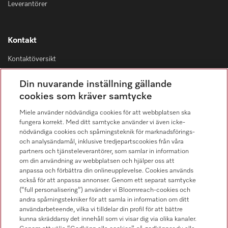
Leverantörer
Kontakt
Kontaktöversikt
Distribution & Service
Din nuvarande inställning gällande
08-562 29 800
cookies som kräver samtycke
Miele använder nödvändiga cookies för att webbplatsen ska
fungera korrekt. Med ditt samtycke använder vi även icke-
nödvändiga cookies och spårningsteknik för marknadsförings-
och analysändamål, inklusive tredjepartscookies från våra
Hitta återförsäljare
partners och tjänsteleverantörer, som samlar in information
om din användning av webbplatsen och hjälper oss att
anpassa och förbättra din onlineupplevelse. Cookies används
också för att anpassa annonser. Genom ett separat samtycke
(“full personalisering”) använder vi Bloomreach-cookies och
andra spårningstekniker för att samla in information om ditt
användarbeteende, vilka vi tilldelar din profil för att bättre
kunna skräddarsy det innehåll som vi visar dig via olika kanaler.
Följ Miele Professional