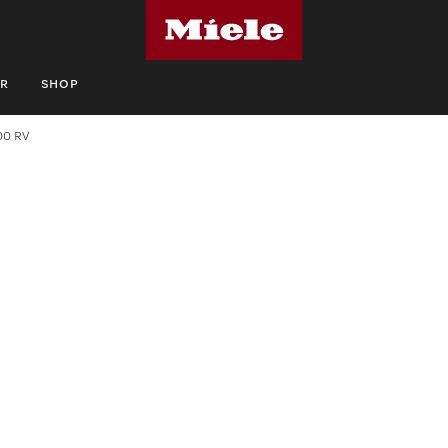
R
SHOP
00 RV