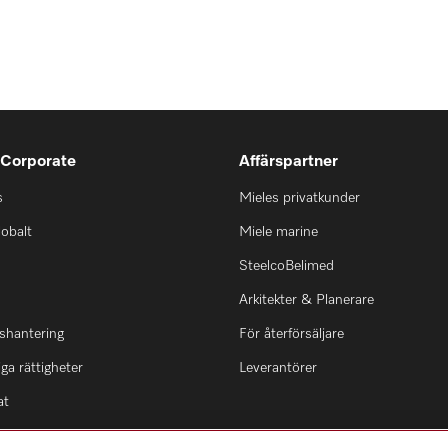
 Corporate
Affärspartner
s
Mieles privatkunder
lobalt
Miele marine
SteelcoBelimed
Arkitekter & Planerare
shantering
För återförsäljare
ga rättigheter
Leverantörer
at