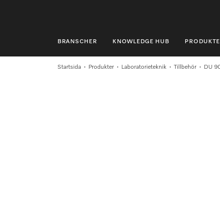
BRANSCHER
KNOWLEDGE HUB
PRODUKTE
BRANSCHER
Startsida
Produkter
Laboratorieteknik
Tillbehör
DU 9
KNOWLEDGE HUB
PRODUKTER
SHOP
SERVICE & SUPPORT
PRIVATKUND
Sökning