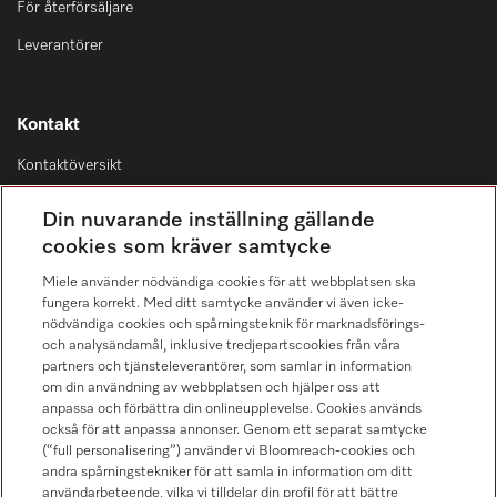
För återförsäljare
Leverantörer
Kontakt
Kontaktöversikt
Distribution & Service
Din nuvarande inställning gällande
08-562 29 800
cookies som kräver samtycke
Miele använder nödvändiga cookies för att webbplatsen ska
fungera korrekt. Med ditt samtycke använder vi även icke-
nödvändiga cookies och spårningsteknik för marknadsförings-
och analysändamål, inklusive tredjepartscookies från våra
Hitta återförsäljare
partners och tjänsteleverantörer, som samlar in information
om din användning av webbplatsen och hjälper oss att
anpassa och förbättra din onlineupplevelse. Cookies används
också för att anpassa annonser. Genom ett separat samtycke
(“full personalisering”) använder vi Bloomreach-cookies och
andra spårningstekniker för att samla in information om ditt
användarbeteende, vilka vi tilldelar din profil för att bättre