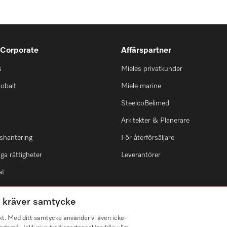
 Corporate
Affärspartner
s
Mieles privatkunder
lobalt
Miele marine
SteelcoBelimed
Arkitekter & Planerare
shantering
För återförsäljare
ga rättigheter
Leverantörer
at
m kräver samtycke
kt. Med ditt samtycke använder vi även icke-