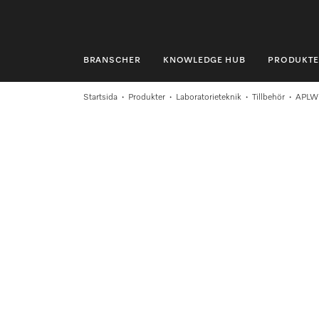
BRANSCHER
KNOWLEDGE HUB
PRODUKTE
BRANSCHER
Startsida
Produkter
Laboratorieteknik
Tillbehör
APLW
KNOWLEDGE HUB
PRODUKTER
SHOP
SERVICE & SUPPORT
PRIVATKUND
Sökning