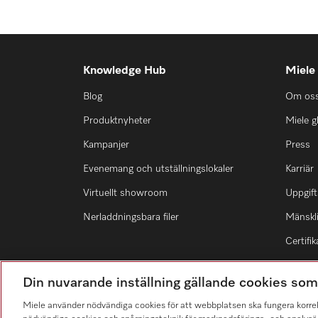
Knowledge Hub
Miele
Blog
Om os
Produktnyheter
Miele g
Kampanjer
Press
Evenemang och utställningslokaler
Karriär
Virtuellt showroom
Uppgift
Nerladdningsbara filer
Mänskli
Certifik
Din nuvarande inställning gällande cookies so
Miele använder nödvändiga cookies för att webbplatsen ska fungera korre