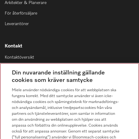
Arkitekter & Planerare
För återförsäljare
Leverantörer
Kontakt
Kontaktöversikt
Distribution & Service
Din nuvarande inställning gällande
08-562 29 800
cookies som kräver samtycke
Miele använder nödvändiga cookies för att webbplatsen ska
fungera korrekt. Med ditt samtycke använder vi även icke-
nödvändiga cookies och spårningsteknik för marknadsförings-
och analysändamål, inklusive tredjepartscookies från våra
Hitta återförsäljare
partners och tjänsteleverantörer, som samlar in information
om din användning av webbplatsen och hjälper oss att
anpassa och förbättra din onlineupplevelse. Cookies används
också för att anpassa annonser. Genom ett separat samtycke
(“full personalisering”) använder vi Bloomreach-cookies och