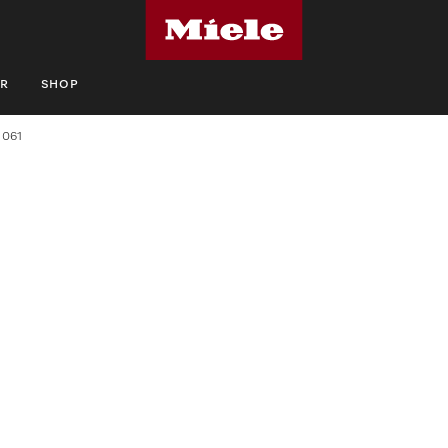
R
SHOP
 061