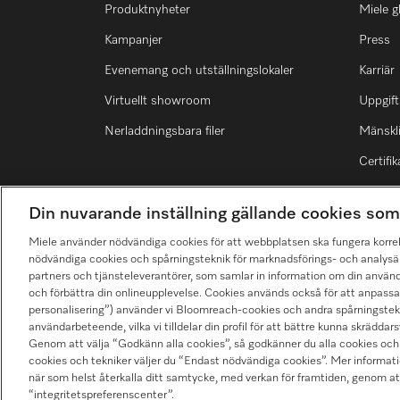
Produktnyheter
Miele g
Kampanjer
Press
Evenemang och utställningslokaler
Karriär
Virtuellt showroom
Uppgift
Nerladdningsbara filer
Mänskli
Certifik
Din nuvarande inställning gällande cookies so
Miele använder nödvändiga cookies för att webbplatsen ska fungera korre
nödvändiga cookies och spårningsteknik för marknadsförings- och analysän
Hitta återförsäljare
partners och tjänsteleverantörer, som samlar in information om din använ
och förbättra din onlineupplevelse. Cookies används också för att anpass
personalisering”) använder vi Bloomreach-cookies och andra spårningstekni
användarbeteende, vilka vi tilldelar din profil för att bättre kunna skräddarsy
Genom att välja “Godkänn alla cookies”, så godkänner du alla cookies och 
cookies och tekniker väljer du “Endast nödvändiga cookies”. Mer informatio
när som helst återkalla ditt samtycke, med verkan för framtiden, genom at
“integritetspreferenscenter”.