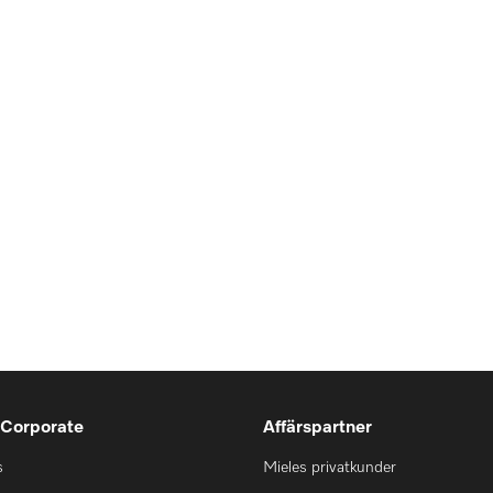
 Corporate
Affärspartner
s
Mieles privatkunder