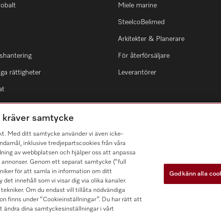
lobalt
Miele marine
SteelcoBelimed
Arkitekter & Planerare
shantering
För återförsäljare
ga rättigheter
Leverantörer
at
m kräver samtycke
kt. Med ditt samtycke använder vi även icke-
damål, inklusive tredjepartscookies från våra
dning av webbplatsen och hjälper oss att anpassa
a annonser. Genom ett separat samtycke (“full
ker för att samla in information om ditt
Godkänn alla coo
 det innehåll som vi visar dig via olika kanaler.
tekniker. Om du endast vill tillåta nödvändiga
n finns under “Cookieinställningar”. Du har rätt att
t ändra dina samtyckesinställningar i vårt