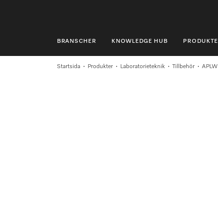
BRANSCHER
KNOWLEDGE HUB
PRODUKTE
BRANSCHER
Startsida
Produkter
Laboratorieteknik
Tillbehör
APLW
KNOWLEDGE HUB
PRODUKTER
SHOP
SERVICE & SUPPORT
PRIVATKUND
Sökning