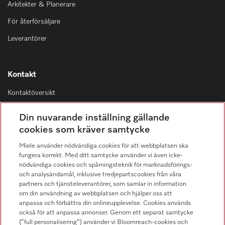
Arkitekter & Planerare
För återförsäljare
Leverantörer
Kontakt
Kontaktöversikt
Distribution & Service
Din nuvarande inställning gällande
08-562 29 800
cookies som kräver samtycke
Miele använder nödvändiga cookies för att webbplatsen ska
fungera korrekt. Med ditt samtycke använder vi även icke-
nödvändiga cookies och spårningsteknik för marknadsförings-
och analysändamål, inklusive tredjepartscookies från våra
Hitta återförsäljare
partners och tjänsteleverantörer, som samlar in information
om din användning av webbplatsen och hjälper oss att
anpassa och förbättra din onlineupplevelse. Cookies används
också för att anpassa annonser. Genom ett separat samtycke
(“full personalisering”) använder vi Bloomreach-cookies och