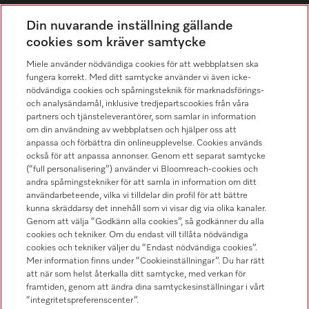
Distribution & Service
Din nuvarande inställning gällande
08-562 29 800
cookies som kräver samtycke
Miele använder nödvändiga cookies för att webbplatsen ska
fungera korrekt. Med ditt samtycke använder vi även icke-
nödvändiga cookies och spårningsteknik för marknadsförings-
och analysändamål, inklusive tredjepartscookies från våra
Hitta återförsäljare
partners och tjänsteleverantörer, som samlar in information
om din användning av webbplatsen och hjälper oss att
anpassa och förbättra din onlineupplevelse. Cookies används
också för att anpassa annonser. Genom ett separat samtycke
(“full personalisering”) använder vi Bloomreach-cookies och
andra spårningstekniker för att samla in information om ditt
användarbeteende, vilka vi tilldelar din profil för att bättre
kunna skräddarsy det innehåll som vi visar dig via olika kanaler.
Följ Miele Professional
Genom att välja “Godkänn alla cookies”, så godkänner du alla
cookies och tekniker. Om du endast vill tillåta nödvändiga
cookies och tekniker väljer du “Endast nödvändiga cookies”.
Mer information finns under “Cookieinställningar”. Du har rätt
att när som helst återkalla ditt samtycke, med verkan för
framtiden, genom att ändra dina samtyckesinställningar i vårt
Integritetspolicy
“integritetspreferenscenter”.