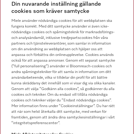
Din nuvarande inställning gällande
08-562 29 800
cookies som kräver samtycke
Miele använder nödvändiga cookies för att webbplatsen ska
fungera korrekt. Med ditt samtycke använder vi även icke-
nödvändiga cookies och spårningsteknik för marknadsförings-
och analysändamål, inklusive tredjepartscookies från våra
Hitta återförsäljare
partners och tjänsteleverantörer, som samlar in information
om din användning av webbplatsen och hjälper oss att
anpassa och förbättra din onlineupplevelse. Cookies används
också för att anpassa annonser. Genom ett separat samtycke
(“full personalisering”) använder vi Bloomreach-cookies och
andra spårningstekniker för att samla in information om ditt
användarbeteende, vilka vi tilldelar din profil för att bättre
kunna skräddarsy det innehåll som vi visar dig via olika kanaler.
Följ Miele Professional
Genom att välja “Godkänn alla cookies”, så godkänner du alla
cookies och tekniker. Om du endast vill tillåta nödvändiga
cookies och tekniker väljer du “Endast nödvändiga cookies”.
Mer information finns under “Cookieinställningar”. Du har rätt
att när som helst återkalla ditt samtycke, med verkan för
framtiden, genom att ändra dina samtyckesinställningar i vårt
Integritetspolicy
“integritetspreferenscenter”.
Användarvillkor