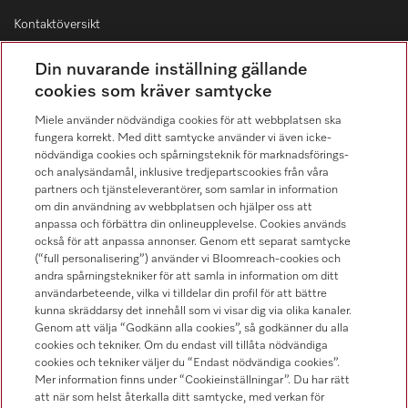
Kontaktöversikt
Distribution & Service
Din nuvarande inställning gällande
08-562 29 800
cookies som kräver samtycke
Miele använder nödvändiga cookies för att webbplatsen ska
fungera korrekt. Med ditt samtycke använder vi även icke-
nödvändiga cookies och spårningsteknik för marknadsförings-
och analysändamål, inklusive tredjepartscookies från våra
Hitta återförsäljare
partners och tjänsteleverantörer, som samlar in information
om din användning av webbplatsen och hjälper oss att
anpassa och förbättra din onlineupplevelse. Cookies används
också för att anpassa annonser. Genom ett separat samtycke
(“full personalisering”) använder vi Bloomreach-cookies och
andra spårningstekniker för att samla in information om ditt
användarbeteende, vilka vi tilldelar din profil för att bättre
kunna skräddarsy det innehåll som vi visar dig via olika kanaler.
Följ Miele Professional
Genom att välja “Godkänn alla cookies”, så godkänner du alla
cookies och tekniker. Om du endast vill tillåta nödvändiga
cookies och tekniker väljer du “Endast nödvändiga cookies”.
Mer information finns under “Cookieinställningar”. Du har rätt
att när som helst återkalla ditt samtycke, med verkan för