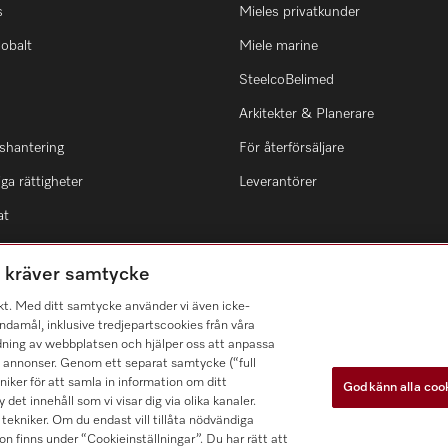
s
Mieles privatkunder
lobalt
Miele marine
SteelcoBelimed
Arkitekter & Planerare
shantering
För återförsäljare
ga rättigheter
Leverantörer
at
m kräver samtycke
kt. Med ditt samtycke använder vi även icke-
damål, inklusive tredjepartscookies från våra
dning av webbplatsen och hjälper oss att anpassa
a annonser. Genom ett separat samtycke (“full
ker för att samla in information om ditt
Godkänn alla coo
 det innehåll som vi visar dig via olika kanaler.
tekniker. Om du endast vill tillåta nödvändiga
n finns under “Cookieinställningar”. Du har rätt att