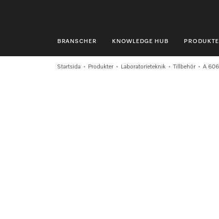
BRANSCHER
KNOWLEDGE HUB
PRODUKTE
BRANSCHER
Startsida
Produkter
Laboratorieteknik
Tillbehör
A 606
KNOWLEDGE HUB
PRODUKTER
SHOP
SERVICE & SUPPORT
PRIVATKUND
Sökning