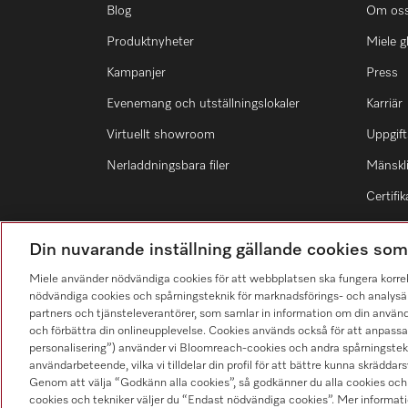
Blog
Om os
Produktnyheter
Miele g
Kampanjer
Press
Evenemang och utställningslokaler
Karriär
Virtuellt showroom
Uppgift
Nerladdningsbara filer
Mänskli
Certifik
Din nuvarande inställning gällande cookies so
Miele använder nödvändiga cookies för att webbplatsen ska fungera korre
nödvändiga cookies och spårningsteknik för marknadsförings- och analysän
Hitta återförsäljare
partners och tjänsteleverantörer, som samlar in information om din använ
och förbättra din onlineupplevelse. Cookies används också för att anpass
personalisering”) använder vi Bloomreach-cookies och andra spårningstekni
användarbeteende, vilka vi tilldelar din profil för att bättre kunna skräddarsy
Genom att välja “Godkänn alla cookies”, så godkänner du alla cookies och 
cookies och tekniker väljer du “Endast nödvändiga cookies”. Mer informatio