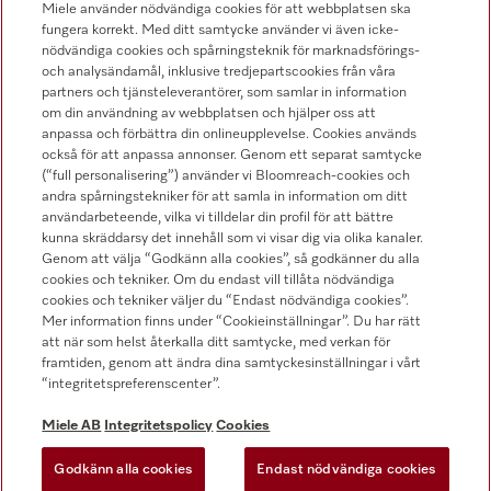
Miele använder nödvändiga cookies för att webbplatsen ska
fungera korrekt. Med ditt samtycke använder vi även icke-
nödvändiga cookies och spårningsteknik för marknadsförings-
och analysändamål, inklusive tredjepartscookies från våra
Hitta återförsäljare
partners och tjänsteleverantörer, som samlar in information
om din användning av webbplatsen och hjälper oss att
anpassa och förbättra din onlineupplevelse. Cookies används
också för att anpassa annonser. Genom ett separat samtycke
(“full personalisering”) använder vi Bloomreach-cookies och
andra spårningstekniker för att samla in information om ditt
användarbeteende, vilka vi tilldelar din profil för att bättre
kunna skräddarsy det innehåll som vi visar dig via olika kanaler.
Följ Miele Professional
Genom att välja “Godkänn alla cookies”, så godkänner du alla
cookies och tekniker. Om du endast vill tillåta nödvändiga
cookies och tekniker väljer du “Endast nödvändiga cookies”.
Mer information finns under “Cookieinställningar”. Du har rätt
att när som helst återkalla ditt samtycke, med verkan för
framtiden, genom att ändra dina samtyckesinställningar i vårt
Integritetspolicy
“integritetspreferenscenter”.
Användarvillkor
Miele AB
Integritetspolicy
Cookies
Miele AB
Godkänn alla cookies
Endast nödvändiga cookies
Allmänna villkor