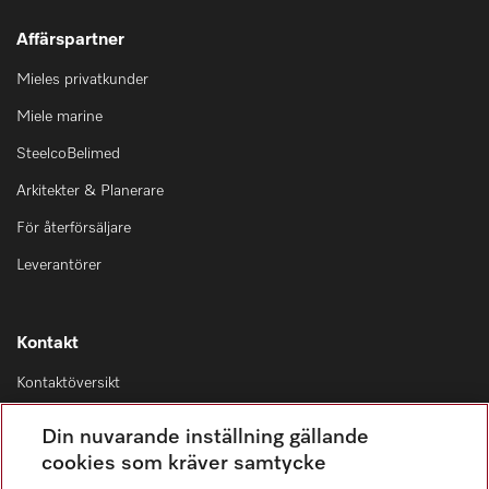
Affärspartner
Mieles privatkunder
Miele marine
SteelcoBelimed
Arkitekter & Planerare
För återförsäljare
Leverantörer
Kontakt
Kontaktöversikt
Distribution & Service
Din nuvarande inställning gällande
08-562 29 800
cookies som kräver samtycke