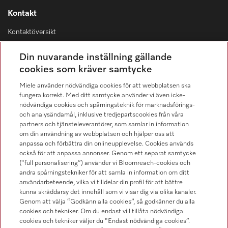
Kontakt
Kontaktöversikt
Distribution & Service
Din nuvarande inställning gällande
08-562 29 800
cookies som kräver samtycke
Miele använder nödvändiga cookies för att webbplatsen ska
fungera korrekt. Med ditt samtycke använder vi även icke-
nödvändiga cookies och spårningsteknik för marknadsförings-
och analysändamål, inklusive tredjepartscookies från våra
Hitta återförsäljare
partners och tjänsteleverantörer, som samlar in information
om din användning av webbplatsen och hjälper oss att
anpassa och förbättra din onlineupplevelse. Cookies används
också för att anpassa annonser. Genom ett separat samtycke
(“full personalisering”) använder vi Bloomreach-cookies och
andra spårningstekniker för att samla in information om ditt
användarbeteende, vilka vi tilldelar din profil för att bättre
kunna skräddarsy det innehåll som vi visar dig via olika kanaler.
Följ Miele Professional
Genom att välja “Godkänn alla cookies”, så godkänner du alla
cookies och tekniker. Om du endast vill tillåta nödvändiga
cookies och tekniker väljer du “Endast nödvändiga cookies”.