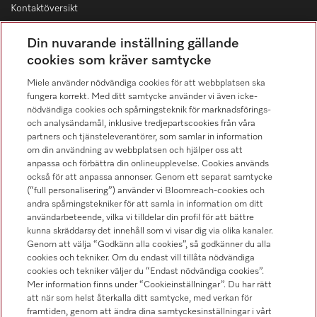
Kontaktöversikt
Distribution & Service
Din nuvarande inställning gällande
08-562 29 800
cookies som kräver samtycke
Miele använder nödvändiga cookies för att webbplatsen ska
fungera korrekt. Med ditt samtycke använder vi även icke-
nödvändiga cookies och spårningsteknik för marknadsförings-
och analysändamål, inklusive tredjepartscookies från våra
Hitta återförsäljare
partners och tjänsteleverantörer, som samlar in information
om din användning av webbplatsen och hjälper oss att
anpassa och förbättra din onlineupplevelse. Cookies används
också för att anpassa annonser. Genom ett separat samtycke
(“full personalisering”) använder vi Bloomreach-cookies och
andra spårningstekniker för att samla in information om ditt
användarbeteende, vilka vi tilldelar din profil för att bättre
kunna skräddarsy det innehåll som vi visar dig via olika kanaler.
Följ Miele Professional
Genom att välja “Godkänn alla cookies”, så godkänner du alla
cookies och tekniker. Om du endast vill tillåta nödvändiga
cookies och tekniker väljer du “Endast nödvändiga cookies”.
Mer information finns under “Cookieinställningar”. Du har rätt
att när som helst återkalla ditt samtycke, med verkan för
framtiden, genom att ändra dina samtyckesinställningar i vårt
Integritetspolicy