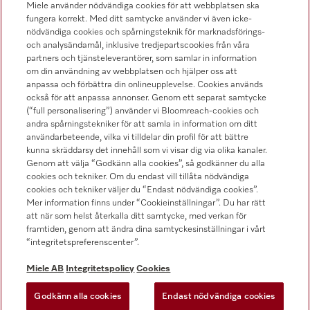
Miele använder nödvändiga cookies för att webbplatsen ska
fungera korrekt. Med ditt samtycke använder vi även icke-
nödvändiga cookies och spårningsteknik för marknadsförings-
och analysändamål, inklusive tredjepartscookies från våra
Hitta återförsäljare
partners och tjänsteleverantörer, som samlar in information
om din användning av webbplatsen och hjälper oss att
anpassa och förbättra din onlineupplevelse. Cookies används
också för att anpassa annonser. Genom ett separat samtycke
(“full personalisering”) använder vi Bloomreach-cookies och
andra spårningstekniker för att samla in information om ditt
användarbeteende, vilka vi tilldelar din profil för att bättre
kunna skräddarsy det innehåll som vi visar dig via olika kanaler.
Följ Miele Professional
Genom att välja “Godkänn alla cookies”, så godkänner du alla
cookies och tekniker. Om du endast vill tillåta nödvändiga
cookies och tekniker väljer du “Endast nödvändiga cookies”.
Mer information finns under “Cookieinställningar”. Du har rätt
att när som helst återkalla ditt samtycke, med verkan för
framtiden, genom att ändra dina samtyckesinställningar i vårt
Integritetspolicy
“integritetspreferenscenter”.
Användarvillkor
Miele AB
Integritetspolicy
Cookies
Miele AB
Godkänn alla cookies
Endast nödvändiga cookies
Allmänna villkor