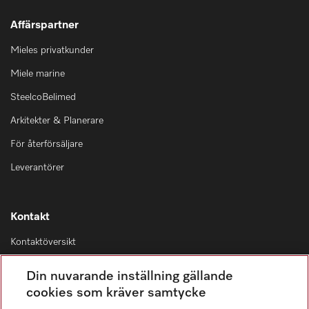
Affärspartner
Mieles privatkunder
Miele marine
SteelcoBelimed
Arkitekter & Planerare
För återförsäljare
Leverantörer
Kontakt
Kontaktöversikt
Distribution & Service
Din nuvarande inställning gällande
08-562 29 800
cookies som kräver samtycke