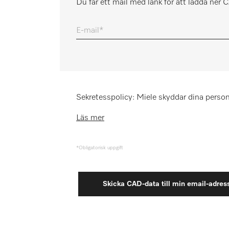
Du får ett mail med länk för att ladda ner
Minneslista
E-mail
Miele MOVE
Sekretesspolicy: Miele skyddar dina person
Läs mer
*Obligatorisk uppgift