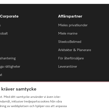
 Corporate
Affärspartner
s
Mieles privatkunder
lobalt
Miele marine
SteelcoBelimed
Arkitekter & Planerare
shantering
För återförsäljare
ga rättigheter
Leverantörer
at
m kräver samtycke
kt. Med ditt samtycke använder vi även icke-
damål, inklusive tredjepartscookies från våra
dning av webbplatsen och hjälper oss att anpassa