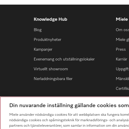
Knowledge Hub
Miele
Blog
Om os
Produktnyheter
Miele g
Kampanjer
Press
Evenemang och utställningslokaler
Karriär
Virtuellt showroom
Uppgift
Nerladdningsbara filer
Mänskli
Certifik
Din nuvarande inställning gällande cookies so
Miele använder nödvändiga cookies för att webbplatsen ska fungera korre
nödvändiga cookies och spårningsteknik för marknadsförings- och analysän
Hitta återförsäljare
partners och tjänsteleverantörer, som samlar in information om din använ