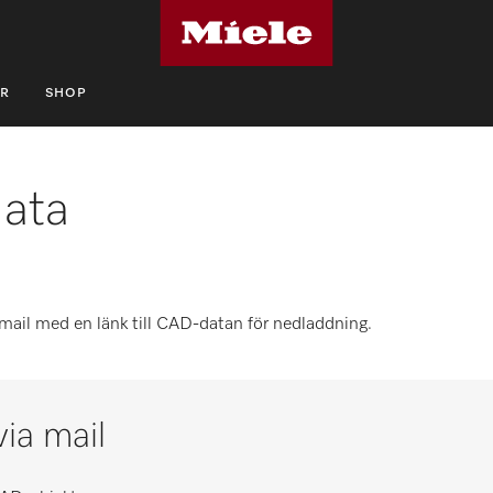
R
SHOP
ata
 email med en länk till CAD-datan för nedladdning.
ia mail