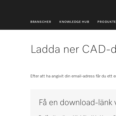
BRANSCHER
KNOWLEDGE HUB
PRODUKTE
BRANSCHER
KNOWLEDGE HUB
Ladda ner CAD-d
PRODUKTER
SHOP
Efter att ha angivit din email-adress får du ett
SERVICE & SUPPORT
PRIVATKUND
Få en download-länk v
Sökning