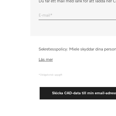
Du får ett mail med länk för att ladda ner
Minneslista
E-mail
Miele MOVE
Sekretesspolicy: Miele skyddar dina person
Läs mer
*Obligatorisk uppgift