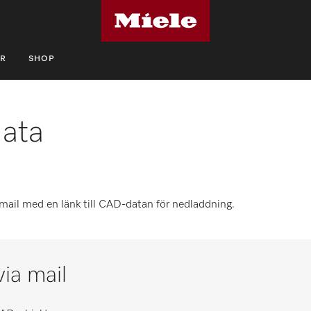
R
SHOP
ata
 email med en länk till CAD-datan för nedladdning.
ia mail