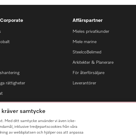
 Corporate
Affärspartner
s
Mieles privatkunder
lobalt
Miele marine
SteelcoBelimed
Arkitekter & Planerare
shantering
För återförsäljare
ga rättigheter
Leverantörer
at
m kräver samtycke
kt. Med ditt samtycke använder vi även icke-
damål, inklusive tredjepartscookies från våra
dning av webbplatsen och hjälper oss att anpassa