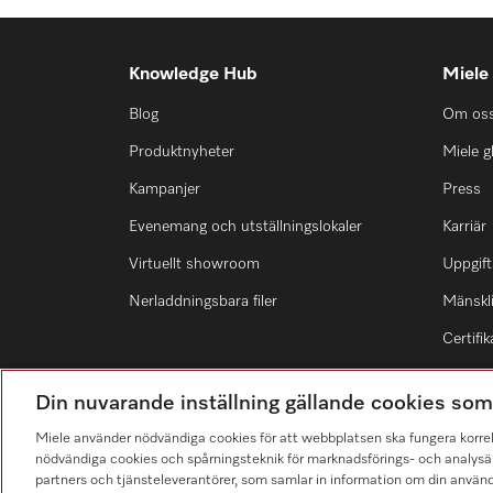
Knowledge Hub
Miele
Blog
Om os
Produktnyheter
Miele g
Kampanjer
Press
Evenemang och utställningslokaler
Karriär
Virtuellt showroom
Uppgift
Nerladdningsbara filer
Mänskli
Certifik
Din nuvarande inställning gällande cookies so
Miele använder nödvändiga cookies för att webbplatsen ska fungera korre
nödvändiga cookies och spårningsteknik för marknadsförings- och analysän
Hitta återförsäljare
partners och tjänsteleverantörer, som samlar in information om din använ