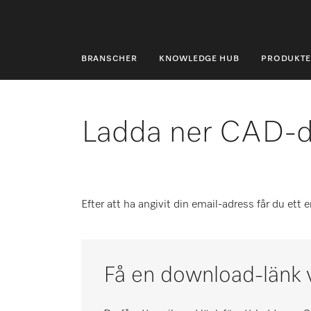
BRANSCHER
KNOWLEDGE HUB
PRODUKTE
BRANSCHER
KNOWLEDGE HUB
Ladda ner CAD-d
PRODUKTER
SHOP
Efter att ha angivit din email-adress får du ett
SERVICE & SUPPORT
PRIVATKUND
Få en download-länk v
Sökning